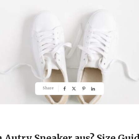
Share
n Autry Sneaker aus? Size Guid