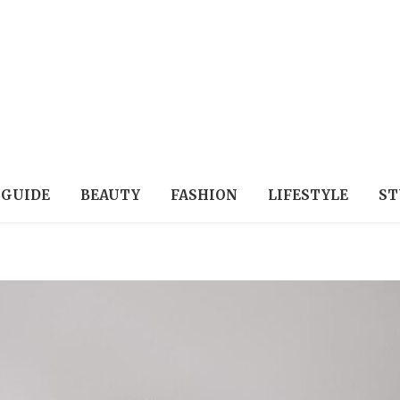
 GUIDE
BEAUTY
FASHION
LIFESTYLE
ST