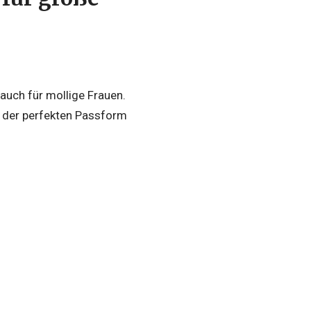
 auch für mollige Frauen.
 der perfekten Passform