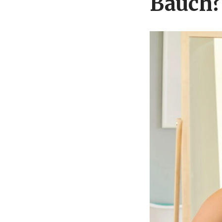
Bauch?