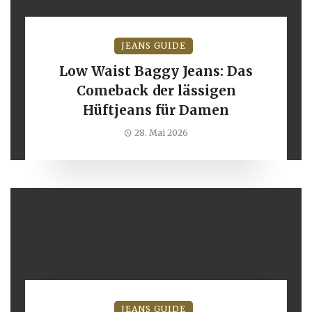
JEANS GUIDE
Low Waist Baggy Jeans: Das
Comeback der lässigen
Hüftjeans für Damen
28. Mai 2026
JEANS GUIDE