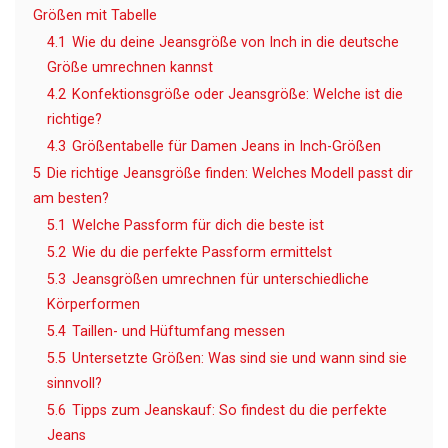
Größen mit Tabelle
4.1
Wie du deine Jeansgröße von Inch in die deutsche
Größe umrechnen kannst
4.2
Konfektionsgröße oder Jeansgröße: Welche ist die
richtige?
4.3
Größentabelle für Damen Jeans in Inch-Größen
5
Die richtige Jeansgröße finden: Welches Modell passt dir
am besten?
5.1
Welche Passform für dich die beste ist
5.2
Wie du die perfekte Passform ermittelst
5.3
Jeansgrößen umrechnen für unterschiedliche
Körperformen
5.4
Taillen- und Hüftumfang messen
5.5
Untersetzte Größen: Was sind sie und wann sind sie
sinnvoll?
5.6
Tipps zum Jeanskauf: So findest du die perfekte
Jeans