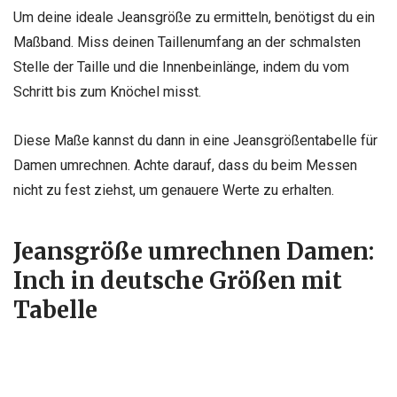
Um deine ideale Jeansgröße zu ermitteln, benötigst du ein
Maßband. Miss deinen Taillenumfang an der schmalsten
Stelle der Taille und die Innenbeinlänge, indem du vom
Schritt bis zum Knöchel misst.
Diese Maße kannst du dann in eine Jeansgrößentabelle für
Damen umrechnen. Achte darauf, dass du beim Messen
nicht zu fest ziehst, um genauere Werte zu erhalten.
Jeansgröße umrechnen Damen:
Inch in deutsche Größen mit
Tabelle