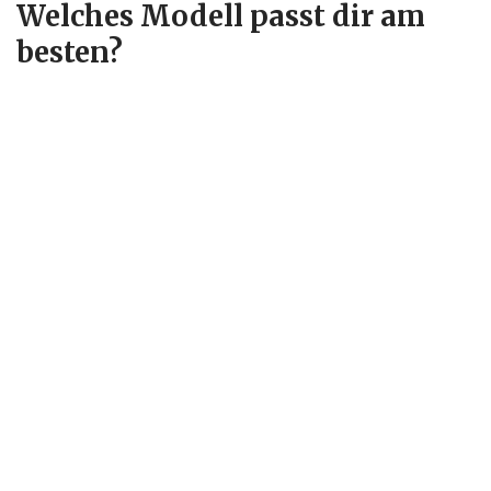
Welches Modell passt dir am
besten?