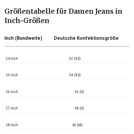
Größentabelle für Damen Jeans in
Inch-Größen
Inch (Bundweite)
Deutsche Konfektionsgröße
24 Inch
32 (XS)
25 Inch
34 (XS)
26 Inch
36 (S)
27 Inch
38 (S)
28 Inch
40 (M)