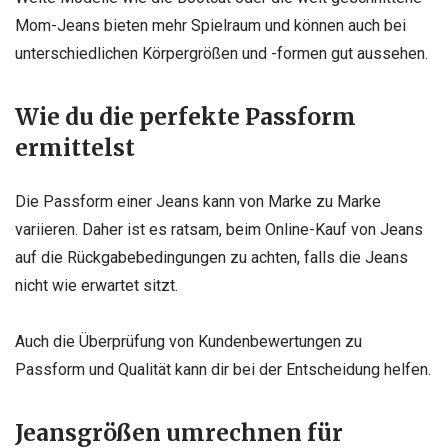
Mom-Jeans bieten mehr Spielraum und können auch bei
unterschiedlichen Körpergrößen und -formen gut aussehen.
Wie du die perfekte Passform
ermittelst
Die Passform einer Jeans kann von Marke zu Marke
variieren. Daher ist es ratsam, beim Online-Kauf von Jeans
auf die Rückgabebedingungen zu achten, falls die Jeans
nicht wie erwartet sitzt.
Auch die Überprüfung von Kundenbewertungen zu
Passform und Qualität kann dir bei der Entscheidung helfen.
Jeansgrößen umrechnen für