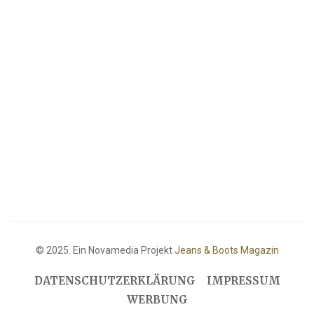
© 2025. Ein Novamedia Projekt
Jeans & Boots Magazin
DATENSCHUTZERKLÄRUNG
IMPRESSUM
WERBUNG