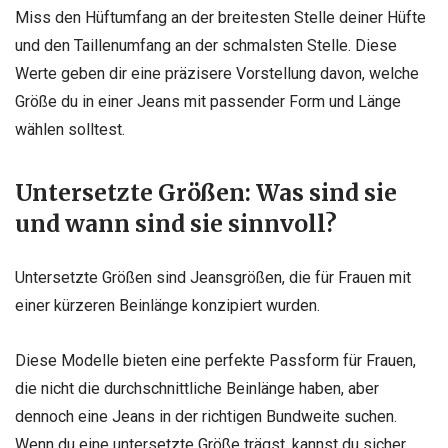
Miss den Hüftumfang an der breitesten Stelle deiner Hüfte
und den Taillenumfang an der schmalsten Stelle. Diese
Werte geben dir eine präzisere Vorstellung davon, welche
Größe du in einer Jeans mit passender Form und Länge
wählen solltest.
Untersetzte Größen: Was sind sie
und wann sind sie sinnvoll?
Untersetzte Größen sind Jeansgrößen, die für Frauen mit
einer kürzeren Beinlänge konzipiert wurden.
Diese Modelle bieten eine perfekte Passform für Frauen,
die nicht die durchschnittliche Beinlänge haben, aber
dennoch eine Jeans in der richtigen Bundweite suchen.
Wenn du eine untersetzte Größe trägst, kannst du sicher