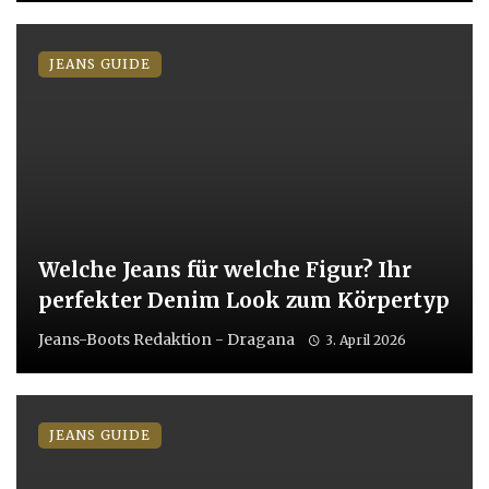
JEANS GUIDE
Welche Jeans für welche Figur? Ihr
perfekter Denim Look zum Körpertyp
Jeans-Boots Redaktion - Dragana
3. April 2026
JEANS GUIDE