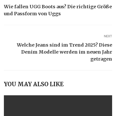
Wie fallen UGG Boots aus? Die richtige Größe
und Passform von Uggs
NEXT
Welche Jeans sind im Trend 2025? Diese
Denim Modelle werden im neuen Jahr
getragen
YOU MAY ALSO LIKE